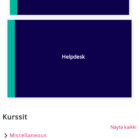
Helpdesk
Kurssit
Näytä kaikki
Miscellaneous