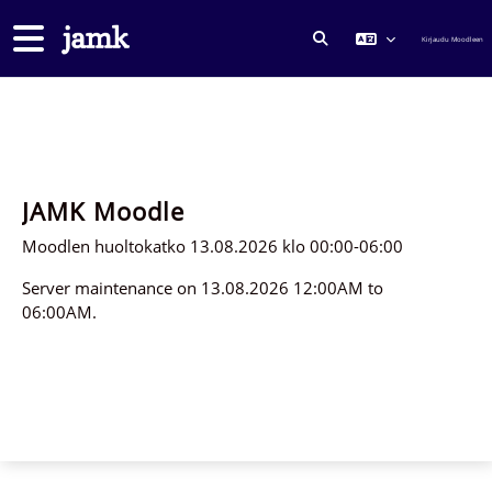
Siirry pääsisältöön
Sivupaneeli
Kirjaudu Moodleen
VAIHDA HAKUSYÖTTÖ
JAMK Moodle
Moodlen huoltokatko 13.08.2026 klo 00:00-06:00
Server maintenance on 13.08.2026 12:00AM to
06:00AM.