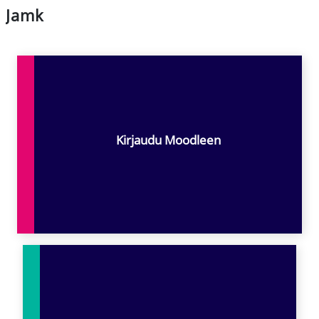
Jamk
Pääsisältölohkot
Kirjaudu Moodleen