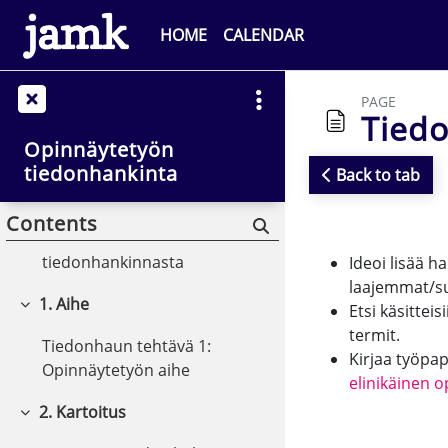
Skip to main content
HOME
CALENDAR
Tervetuloa
Collapse
News
PAGE
Tiedo
Palautetta
Opinnäytetyön
itseopiskelumateriaalista
tiedonhankinta
Back to tab
Aloitus
Collapse
Completion r
Contents
Tehtävä: Lataa Selvitys
tiedonhankinnasta
Ideoi lisää h
laajemmat/su
1. Aihe
Etsi käsittei
Collapse
termit.
Tiedonhaun tehtävä 1:
Kirjaa työpap
Opinnäytetyön aihe
elinikäinen 
2. Kartoitus
Collapse