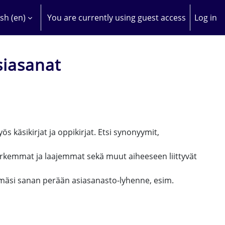
sh ‎(en)‎
You are currently using guest access
Log in
H INPUT
siasanat
ös käsikirjat ja oppikirjat. Etsi synonyymit,
rkemmat ja laajemmat sekä muut aiheeseen liittyvät
ytämäsi sanan perään asiasanasto-lyhenne, esim.