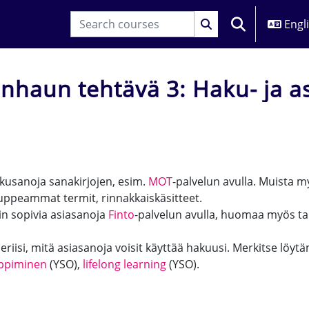
Engli
TOGGLE SEARC
nhaun tehtävä 3: Haku- ja a
equirements
akusanoja sanakirjojen, esim.
MOT
-palvelun avulla. Muista my
ppeammat termit, rinnakkaiskäsitteet.
siin sopivia asiasanoja
Finto
-palvelun avulla, huomaa myös ta
eriisi, mitä asiasanoja voisit käyttää hakuusi. Merkitse lö
oppiminen
(YSO),
lifelong learning
(YSO).