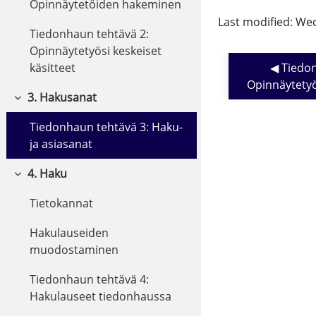
Opinnäytetöiden hakeminen
Last modified: We
Tiedonhaun tehtävä 2:
Opinnäytetyösi keskeiset
◀︎ Tiedo
käsitteet
Opinnäytetyös
3. Hakusanat
Collapse
Tiedonhaun tehtävä 3: Haku-
ja asiasanat
4. Haku
Collapse
Tietokannat
Hakulauseiden
muodostaminen
Tiedonhaun tehtävä 4:
Hakulauseet tiedonhaussa