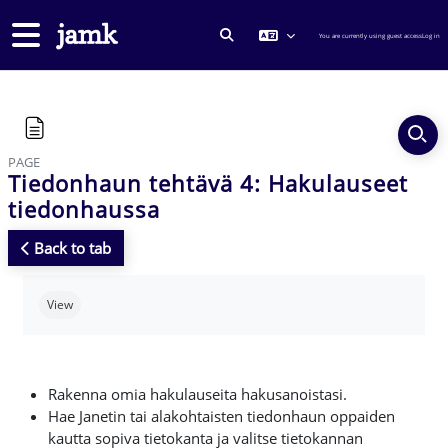
Skip to main content
Side panel
You are currently using guest access
Log in
TOGGLE SEARCH INPUT
PAGE
Tiedonhaun tehtävä 4: Hakulauseet
tiedonhaussa
Back to tab
Completion requirements
View
Rakenna omia hakulauseita hakusanoistasi.
Hae Janetin tai alakohtaisten tiedonhaun oppaiden
kautta sopiva tietokanta ja valitse tietokannan