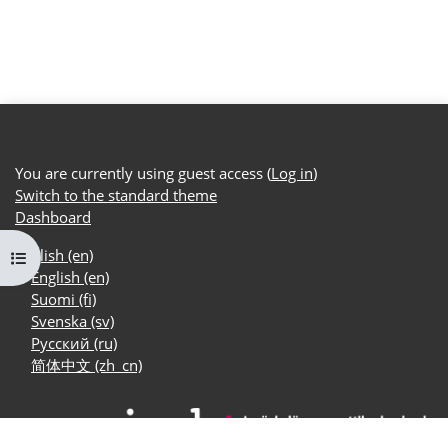
You are currently using guest access (
Log in
)
Switch to the standard theme
Dashboard
English ‎(en)‎
Open course index
English ‎(en)‎
Suomi ‎(fi)‎
Svenska ‎(sv)‎
Русский ‎(ru)‎
简体中文 ‎(zh_cn)‎