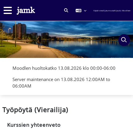
Siirry pääsisältöön
Sivupaneeli
Käytät vierailijatunnusta
Kirjaudu Moodleen
VAIHDA HAKUSYÖTTÖÄ
Moodlen huoltokatko 13.08.2026 klo 00:00-06:00
Server maintenance on 13.08.2026 12:00AM to
06:00AM
Työpöytä (Vierailija)
Pääsisältölohkot
Ohita Kurssien yhteenveto
Kurssien yhteenveto