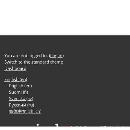
You are not logged in. (
Log in
)
Switch to the standard theme
Dashboard
English ‎(en)‎
English ‎(en)‎
Suomi ‎(fi)‎
Svenska ‎(sv)‎
Русский ‎(ru)‎
简体中文 ‎(zh_cn)‎