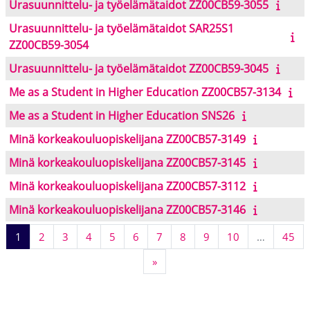
Urasuunnittelu- ja työelämätaidot ZZ00CB59-3055
Urasuunnittelu- ja työelämätaidot SAR25S1
ZZ00CB59-3054
Urasuunnittelu- ja työelämätaidot ZZ00CB59-3045
Me as a Student in Higher Education ZZ00CB57-3134
Me as a Student in Higher Education SNS26
Minä korkeakouluopiskelijana ZZ00CB57-3149
Minä korkeakouluopiskelijana ZZ00CB57-3145
Minä korkeakouluopiskelijana ZZ00CB57-3112
Minä korkeakouluopiskelijana ZZ00CB57-3146
Page 1
Page 2
Page 3
Page 4
Page 5
Page 6
Page 7
Page 8
Page 9
Page 10
Pa
1
2
3
4
5
6
7
8
9
10
…
45
Next page
»