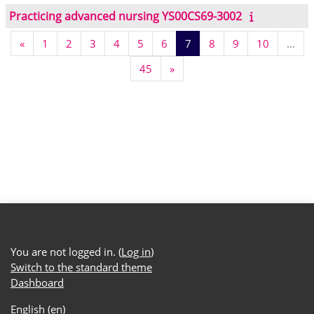
Practicing advanced nursing YS00CS69-3002
Previous page
Page 1
Page 2
Page 3
Page 4
Page 5
Page 6
Page 7
Page 8
Page 9
Page 10
«
1
2
3
4
5
6
7
8
9
10
…
Page 45
Next page
45
»
You are not logged in. (
Log in
)
Switch to the standard theme
Dashboard
English ‎(en)‎