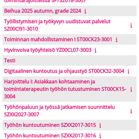
toimintarajoitteissa SFTS2018-3007
Beihua 2025 autumn, grade 2024
Työllistymisen ja työkyvyn uudistuvat palvelut
SZ00CI91-3010
Toiminnan mahdollistaminen I ST00CK23-3001
Hyvinvoiva työyhteisö YZ00CL07-3003
Testi
Digitaalinen kuntoutus ja ohjaustyö ST00CK32-3004
Harjoittelu I: Asiakkaan kohtaaminen ja
toimintaterapeutin työhön tutustuminen ST00CK15-
3004
Työhönpaluun ja työssä jatkamisen suunnittelu
SZXX2027-3007
Työhön kuntoutuminen SZXX2017-3015
Työhön kuntoutuminen SZXX2017-3016