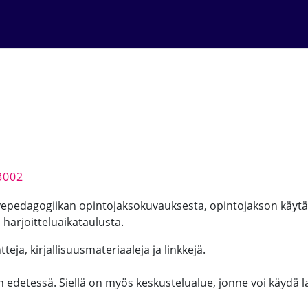
3002
htyepedagogiikan opintojaksokuvauksesta, opintojakson käytä
 harjoitteluaikataulusta.
teja, kirjallisuusmateriaaleja ja linkkejä.
on edetessä. Siellä on myös keskustelualue, jonne voi käydä 