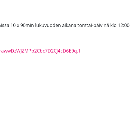
ssa 10 x 90min lukuvuoden aikana torstai-päivinä klo 12:00
Q7rawwDzWJZMPb2Cbc7D2Cj4cD6E9q.1