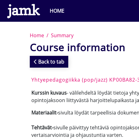
Skip to main content
HOME
Home
Summary
Course information
Back to tab
Yhtyepedagogiikka (pop/jazz) KP00BA82-
Kurssin kuvaus
- välilehdeltä löydät tietoja y
opintojaksoon liittyvästä harjoittelupaikasta ja
Materiaalit-
sivulta löydät tarpeellisia dokument
Tehtävät-
sivulle päivittyy tehtäviä opintojaks
vertaisarviointia ja ohjaustuntia varten.