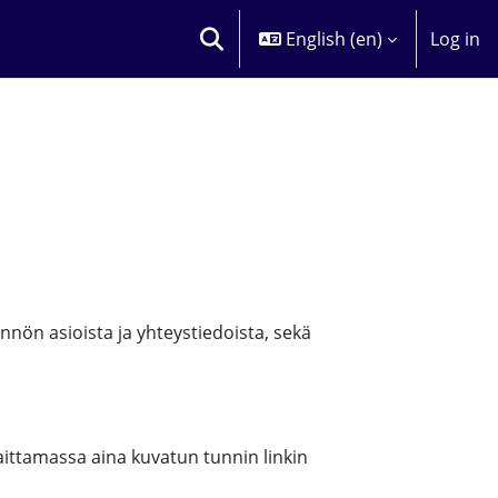
English ‎(en)‎
Log in
TOGGLE SEARCH INPUT
nnön asioista ja yhteystiedoista, sekä
laittamassa aina kuvatun tunnin linkin