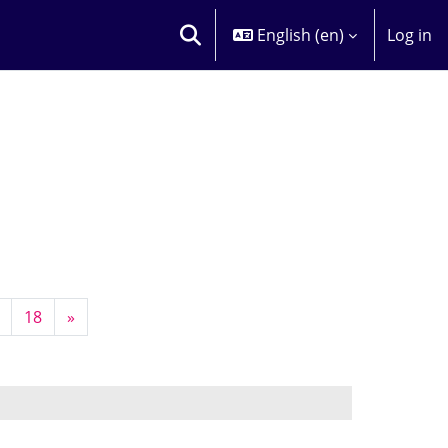
English ‎(en)‎
Log in
TOGGLE SEARCH INPUT
 16
Page 18
Next page
18
»