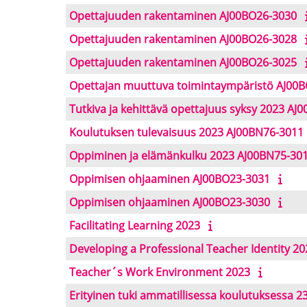
Opettajuuden rakentaminen AJ00BO26-3030
Opettajuuden rakentaminen AJ00BO26-3028
Opettajuuden rakentaminen AJ00BO26-3025
Opettajan muuttuva toimintaympäristö AJ00
Tutkiva ja kehittävä opettajuus syksy 2023 AJ
Koulutuksen tulevaisuus 2023 AJ00BN76-3011
Oppiminen ja elämänkulku 2023 AJ00BN75-30
Oppimisen ohjaaminen AJ00BO23-3031
Oppimisen ohjaaminen AJ00BO23-3030
Facilitating Learning 2023
Developing a Professional Teacher Identity 20
Teacher´s Work Environment 2023
Erityinen tuki ammatillisessa koulutuksessa 2