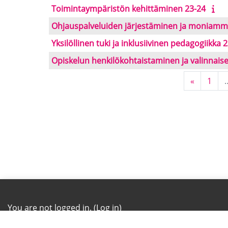
Toimintaympäristön kehittäminen 23-24
Ohjauspalveluiden järjestäminen ja moniamma
Yksilöllinen tuki ja inklusiivinen pedagogiikka 
Opiskelun henkilökohtaistaminen ja valinnais
Previous
Page
«
1
You are not logged in. (
Log in
)
Dashboard