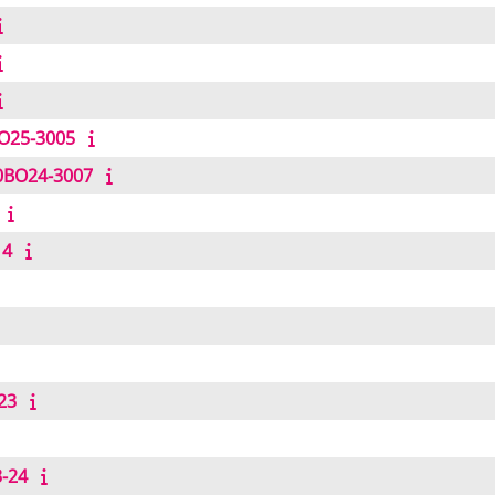
BO25-3005
00BO24-3007
14
23
3-24