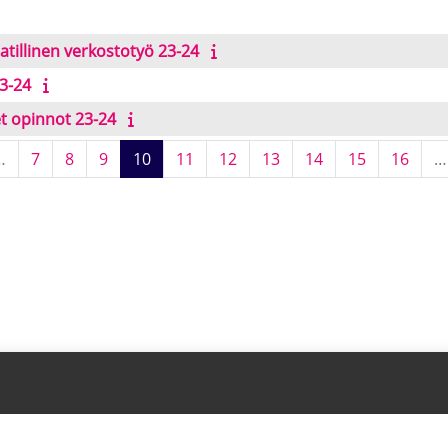
tillinen verkostotyö 23-24
23-24
et opinnot 23-24
 page
 1
Page 7
Page 8
Page 9
Page 10
Page 11
Page 12
Page 13
Page 14
Page 15
Page
…
7
8
9
10
11
12
13
14
15
16
…