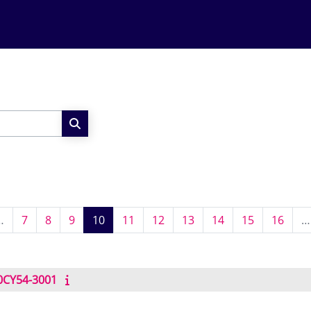
Search courses
 page
 1
Page 7
Page 8
Page 9
Page 10
Page 11
Page 12
Page 13
Page 14
Page 15
Page
…
7
8
9
10
11
12
13
14
15
16
…
0CY54-3001