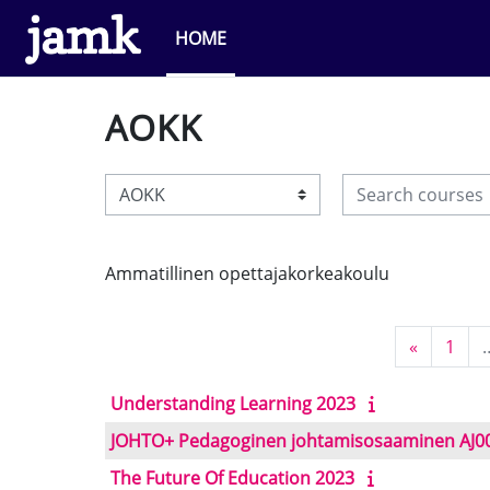
Skip to main content
HOME
AOKK
Search courses
Course categories
Ammatillinen opettajakorkeakoulu
Previous
Page
«
1
Understanding Learning 2023
JOHTO+ Pedagoginen johtamisosaaminen AJ0
The Future Of Education 2023