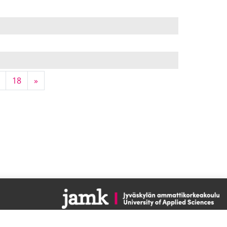
 16
Page 18
Next page
18
»