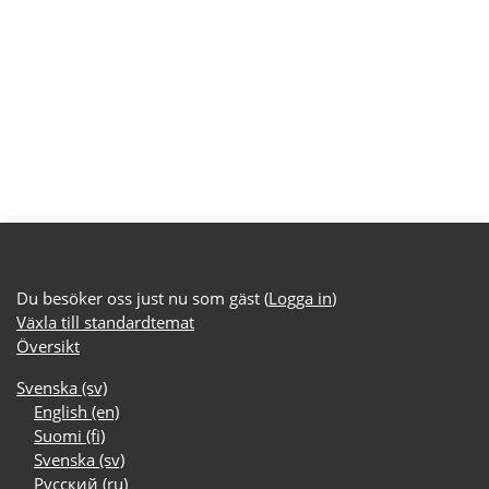
Du besöker oss just nu som gäst (
Logga in
)
Växla till standardtemat
Översikt
Svenska ‎(sv)‎
English ‎(en)‎
Suomi ‎(fi)‎
Svenska ‎(sv)‎
Русский ‎(ru)‎