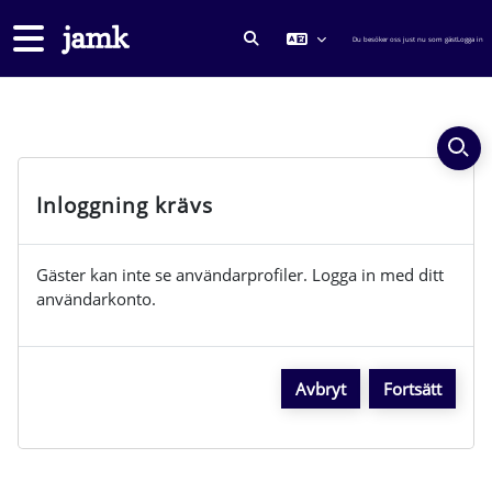
Gå direkt till huvudinnehåll
Sidopanel
Du besöker oss just nu som gäst
Logga in
VÄXLA SÖKINMATNING
Inloggning krävs
Gäster kan inte se användarprofiler. Logga in med ditt
användarkonto.
Avbryt
Fortsätt