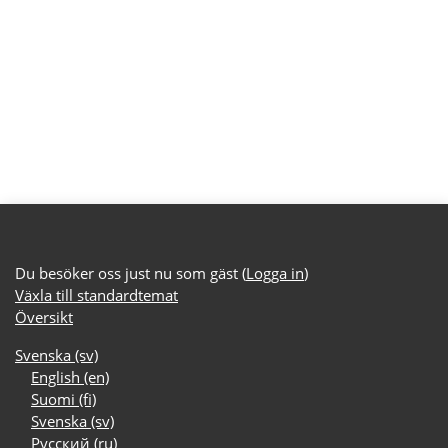
Du besöker oss just nu som gäst (
Logga in
)
Växla till standardtemat
Översikt
Svenska ‎(sv)‎
English ‎(en)‎
Suomi ‎(fi)‎
Svenska ‎(sv)‎
Русский ‎(ru)‎