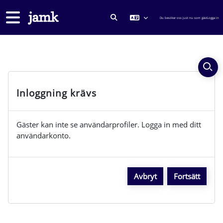
Gå direkt till huvudinnehåll
Sidopanel
Du besöker oss just nu som gäst
Logga in
VÄXLA SÖKINMATNING
Inloggning krävs
Gäster kan inte se användarprofiler. Logga in med ditt
användarkonto.
Avbryt
Fortsätt