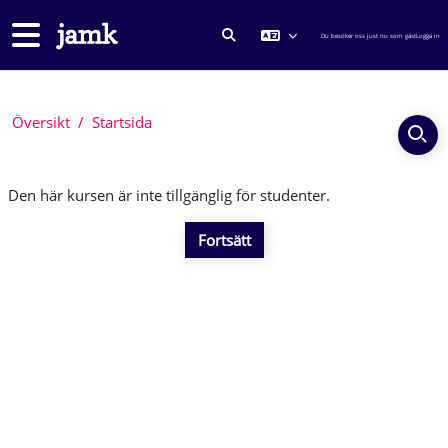
Gå direkt till huvudinnehåll
Sidopanel
Du besöker oss just nu som gäst
Logga in
VÄXLA SÖKINMATNING
Översikt
Startsida
Den här kursen är inte tillgänglig för studenter.
Fortsätt