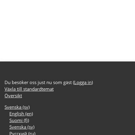
Du besöker oss just nu som gäst (
Logga in
)
Växla till standardtemat
Översikt
Svenska ‎(sv)‎
English ‎(en)‎
Suomi ‎(fi)‎
Svenska ‎(sv)‎
Русский ‎(ru)‎