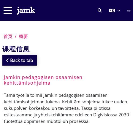
跳到主要内容
停靠面板
登录
切换搜索输入
首页
概要
课程信息
Back to tab
Jamkin pedagogisen osaamisen
kehittämisohjelma
Tämä työtila toimii Jamkin pedagogisen osaamisen
kehittämisohjelman tukena. Kehittämisohjelma tukee uuden
sukupolven korkeakoulun tavoitteita. Tässä pilotissa
esitestaamme ja yhteiskehitämme edelleen Digivisiossa 2030
tuotettua oppimisen muotoilun prosessia.