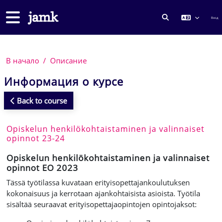
Перейти к основному содержанию
Боковая панель
Вход
ИЗМЕНИТЬ ДА
В начало
Описание
Информация о курсе
Back to course
Opiskelun henkilökohtaistaminen ja valinnaiset
opinnot 23-24
Opiskelun henkilökohtaistaminen ja valinnaiset
opinnot EO 2023
Tässä työtilassa kuvataan erityisopettajankoulutuksen
kokonaisuus ja kerrotaan ajankohtaisista asioista. Työtila
sisältää seuraavat erityisopettajaopintojen opintojaksot: