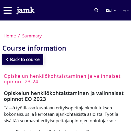
Skip to main content
Side panel
Log in
TOGGLE SEARCH
Home
Summary
Course information
Back to course
Opiskelun henkilökohtaistaminen ja valinnaiset
opinnot 23-24
Opiskelun henkilökohtaistaminen ja valinnaiset
opinnot EO 2023
Tässä työtilassa kuvataan erityisopettajankoulutuksen
kokonaisuus ja kerrotaan ajankohtaisista asioista. Työtila
sisältää seuraavat erityisopettajaopintojen opintojaksot: