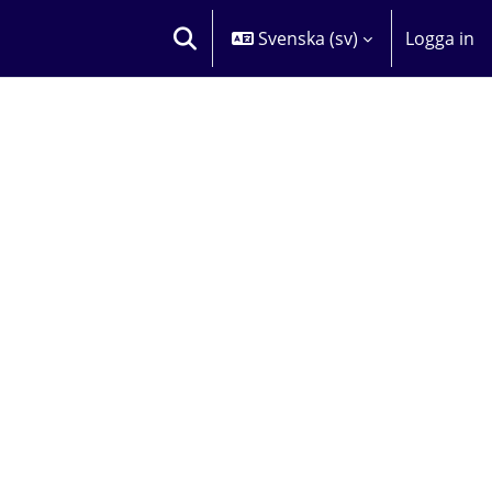
Svenska ‎(sv)‎
Logga in
VÄXLA SÖKINMATNING