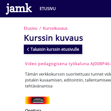
Siirry pääsisältöön
ETUSIVU
Etusivu
Kurssikuvaus
Kurssin kuvaus
Takaisin kurssin etusivulle
Video pedagogisena työkaluna AJ00BP46
Tämän verkkokurssin suoritettuasi tunnet vid
joitakin kuvaamisen, editointiin, tallentamisee
tehtävänantoa
Opettaja