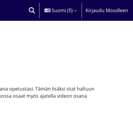
Suomi ‎(fi)‎
Kirjaudu Moodleen
VAIHDA HAKUSYÖTTÖÄ
ana opetustasi. Tämän lisäksi otat haltuun
atkossa osaat myös ajatella videon osana