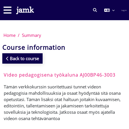
Skip to main content
Side panel
Log in
TOGGLE SEARCH
Home
Summary
Course information
Back to course
Video pedagogisena työkaluna AJ00BP46-3003
Tämän verkkokurssin suoritettuasi tunnet videon
pedagogisia mahdollisuuksia ja osaat hyödyntää sitä osana
opetustasi. Tämän lisäksi otat haltuun joitakin kuvaamisen,
editointiin, tallentamiseen ja jakamiseen tarkoitettuja
sovelluksia ja teknologioita. Jatkossa osaat myös ajatella
videon osana tehtävänantoa