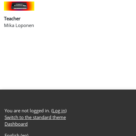
Teacher
Mika Loponen
You are not logged in. (
Log in
)
Switch to the standard theme
Dashboard
English ‎(en)‎