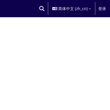
简体中文 ‎(zh_cn)‎
登录
切换搜索输入