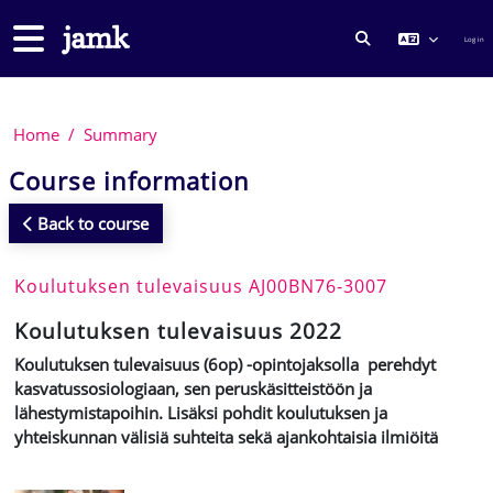
Skip to main content
Side panel
Log in
TOGGLE SEARCH
Home
Summary
Course information
Back to course
Koulutuksen tulevaisuus AJ00BN76-3007
Koulutuksen tulevaisuus 2022
Koulutuksen tulevaisuus (6op) -opintojaksolla perehdyt
kasvatussosiologiaan, sen peruskäsitteistöön ja
lähestymistapoihin. Lisäksi pohdit koulutuksen ja
yhteiskunnan välisiä suhteita sekä ajankohtaisia ilmiöitä