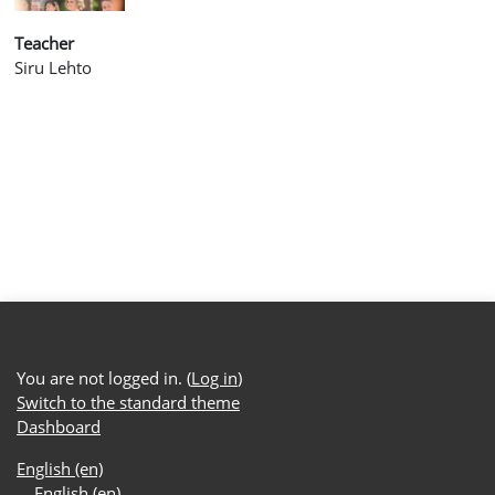
Teacher
Siru Lehto
You are not logged in. (
Log in
)
Switch to the standard theme
Dashboard
English ‎(en)‎
English ‎(en)‎