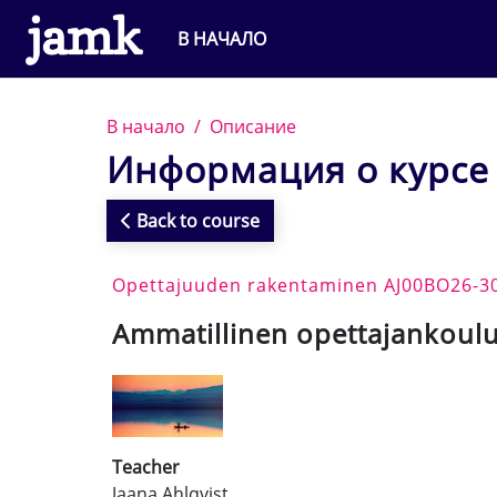
Перейти к основному содержанию
В НАЧАЛО
В начало
Описание
Информация о курсе
Back to course
Opettajuuden rakentaminen AJ00BO26-3
Ammatillinen opettajankoul
Teacher
Jaana Ahlqvist