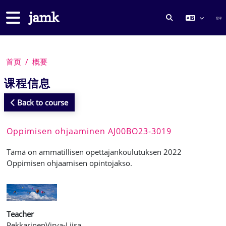
跳到主要内容
停靠面板
登录
切换搜索输入
首页
概要
课程信息
Back to course
Oppimisen ohjaaminen AJ00BO23-3019
Tämä on ammatillisen opettajankoulutuksen 2022
Oppimisen ohjaamisen opintojakso.
Teacher
PekkarinenVirva-Liisa