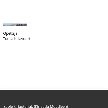
Opettaja
Tuulia Kiilavuori
Et ole kirjautunut. (
Kirjaudu Moodleen
)