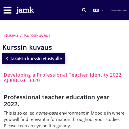
Siirry pääsisältöön
Sivupaneeli
Kirjaudu Moodleen
VAIHDA HAKUSYÖTTÖ
Etusivu
Kurssikuvaus
Kurssin kuvaus
Takaisin kurssin etusivulle
Developing a Professional Teacher Identity 2022
AJ00BO26-3020
Professional teacher education year
2022.
T
his is so called
home-base
environment in Moodle in where
you will find relevant information throughout your studies.
Please keep an eye on it
r
egularly.