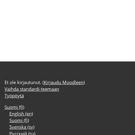
Et ole kirjautunut. (
Kirjaudu Moodleen
)
Vaihda standardi-teemaan
Työpöytä
Suomi ‎(fi)‎
English ‎(en)‎
Suomi ‎(fi)‎
Svenska ‎(sv)‎
Русский ‎(ru)‎