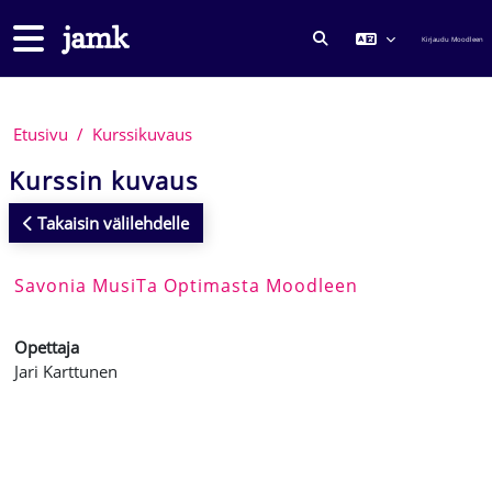
Siirry pääsisältöön
Sivupaneeli
Kirjaudu Moodleen
VAIHDA HAKUSYÖTTÖ
Etusivu
Kurssikuvaus
Kurssin kuvaus
Takaisin välilehdelle
Savonia MusiTa Optimasta Moodleen
Opettaja
Jari Karttunen