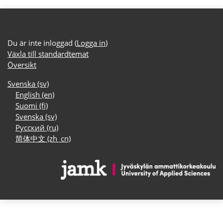
Du är inte inloggad (
Logga in
)
Växla till standardtemat
Översikt
Svenska ‎(sv)‎
English ‎(en)‎
Suomi ‎(fi)‎
Svenska ‎(sv)‎
Русский ‎(ru)‎
简体中文 ‎(zh_cn)‎