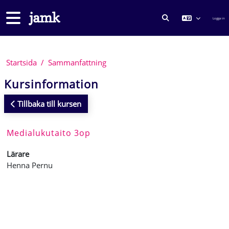
Gå direkt till huvudinnehåll
Sidopanel
Logga in
VÄXLA SÖKINMA
Startsida
Sammanfattning
Kursinformation
Tillbaka till kursen
Medialukutaito 3op
Lärare
Henna Pernu