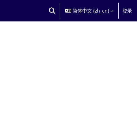
简体中文 ‎(zh_cn)‎
登录
切换搜索输入