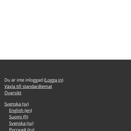
Du är inte inloggad (
Logga in
)
Växla till standardtemat
Översikt
Svenska ‎(sv)‎
English ‎(en)‎
Suomi ‎(fi)‎
Svenska ‎(sv)‎
Русский ‎(ru)‎