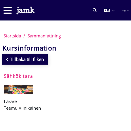
Gå direkt till huvudinnehåll
Sidopanel
Logga in
VÄXLA SÖKINMA
Startsida
Sammanfattning
Kursinformation
Tillbaka till fliken
Sähkökitara
Lärare
Teemu Viinikainen