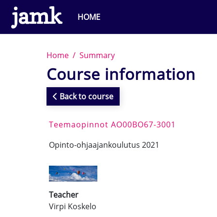
Skip to main content
HOME
Home
Summary
Course information
Back to course
Teemaopinnot AO00BO67-3001
Opinto-ohjaajankoulutus 2021
Teacher
Virpi Koskelo