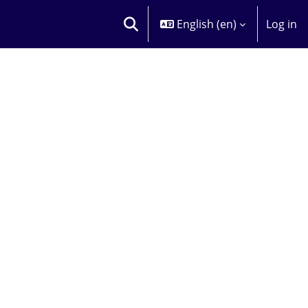
English ‎(en)‎
Log in
TOGGLE SEARCH INPUT