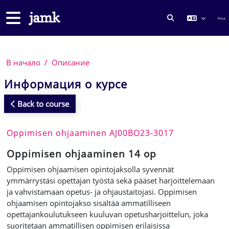
Перейти к основному содержанию
Боковая панель
Вход
ИЗМЕНИТЬ ДА
В начало
Описание
Информация о курсе
Back to course
Oppimisen ohjaaminen AJ00BO23-3017
Oppimisen ohjaaminen 14 op
Oppimisen ohjaamisen opintojaksolla syvennät
ymmärrystäsi opettajan työstä sekä pääset harjoittelemaan
ja vahvistamaan opetus- ja ohjaustaitojasi. Oppimisen
ohjaamisen opintojakso sisältää ammatilliseen
opettajankoulutukseen kuuluvan opetusharjoittelun, joka
suoritetaan ammatillisen oppimisen erilaisissa