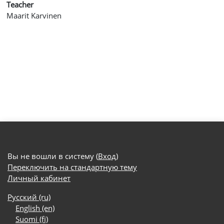
Teacher
Maarit Karvinen
Вы не вошли в систему (
Вход
)
Переключить на стандартную тему
Личный кабинет
Русский ‎(ru)‎
English ‎(en)‎
Suomi ‎(fi)‎