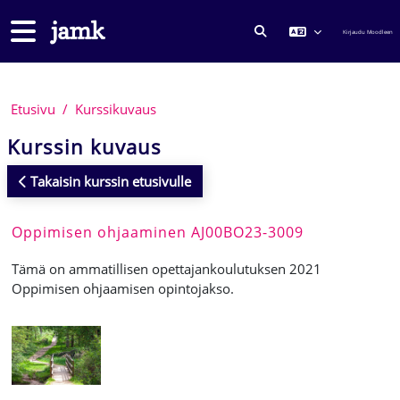
Siirry pääsisältöön
Sivupaneeli
Kirjaudu Moodleen
VAIHDA HAKUSYÖTTÖ
Etusivu
Kurssikuvaus
Kurssin kuvaus
Takaisin kurssin etusivulle
Oppimisen ohjaaminen AJ00BO23-3009
Tämä on ammatillisen opettajankoulutuksen 2021
Oppimisen ohjaamisen opintojakso.