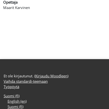
Opettaja
Maarit Karvinen
Et ole kirjautunut. (
Kirjaudu Moodleen
)
Vaihda standardi-teemaan
Työpöytä
Suomi ‎(fi)‎
English ‎(en)‎
Suomi ‎(fi)‎