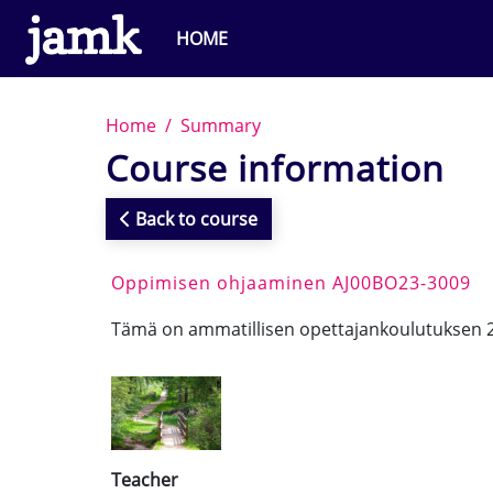
Skip to main content
HOME
Home
Summary
Course information
Back to course
Oppimisen ohjaaminen AJ00BO23-3009
Tämä on ammatillisen opettajankoulutuksen 
Teacher