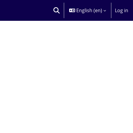
English ‎(en)‎
Log in
TOGGLE SEARCH INPUT