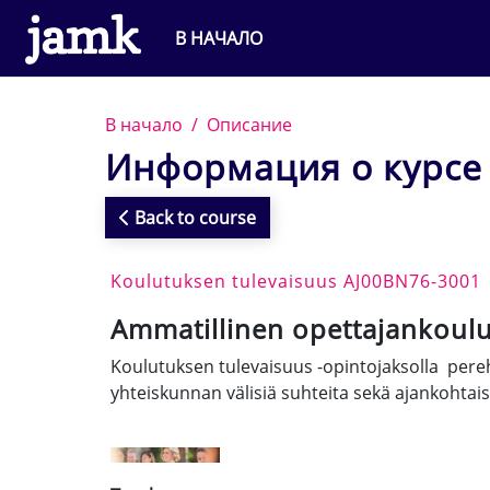
Перейти к основному содержанию
В НАЧАЛО
В начало
Описание
Информация о курсе
Back to course
Koulutuksen tulevaisuus AJ00BN76-3001
Ammatillinen opettajankoulu
Koulutuksen tulevaisuus -opintojaksolla pereh
yhteiskunnan välisiä suhteita sekä ajankohtaisi