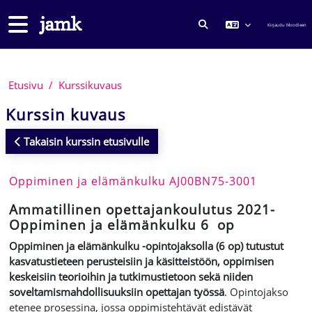
Siirry pääsisältöön
Sivupaneeli
Kirjaudu Moodleen
VAIHDA HAKUSYÖTTÖ
Etusivu
Kurssikuvaus
Kurssin kuvaus
Takaisin kurssin etusivulle
Oppiminen ja elämänkulku AJ00BN75-3001
Ammatillinen opettajankoulutus 2021-
Oppiminen ja elämänkulku 6 op
Oppiminen ja elämänkulku -opintojaksolla (6 op) tutustut
kasvatustieteen perusteisiin ja käsitteistöön, oppimisen
keskeisiin teorioihin ja tutkimustietoon sekä niiden
soveltamismahdollisuuksiin opettajan työssä
. Opintojakso
etenee prosessina, jossa oppimistehtävät edistävät