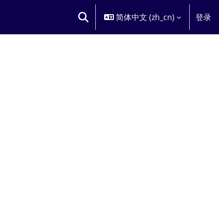
简体中文 ‎(zh_cn)‎
登录
切换搜索输入