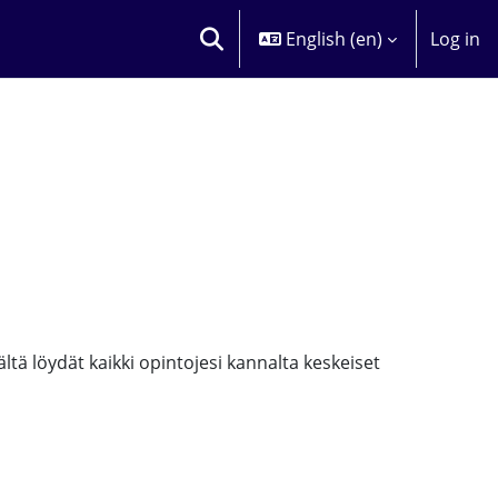
English ‎(en)‎
Log in
TOGGLE SEARCH INPUT
tä löydät kaikki opintojesi kannalta keskeiset