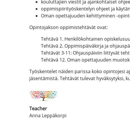
kouluttajien viestit ja ajankohtaiset ohjee
oppimispiirityöskentelyn ohjeet ja käytä
Oman opettajuuden kehittyminen -opint
Opintojakson oppimistehtävät ovat:
Tehtävä 1. Henkilökohtainen opiskelusuu
Tehtävä 2. Oppimispäiväkirja ja ohjauspäi
Tehtävät 3-11: Ohjauspäiviin liittyvät teh
Tehtävä 12. Oman opettajuuden muotoku
Työskentelet näiden parissa koko opintojesi a
jäsentämistä. Tehtävät tulevat hyväksytyksi, k
Teacher
Anna Leppäkorpi