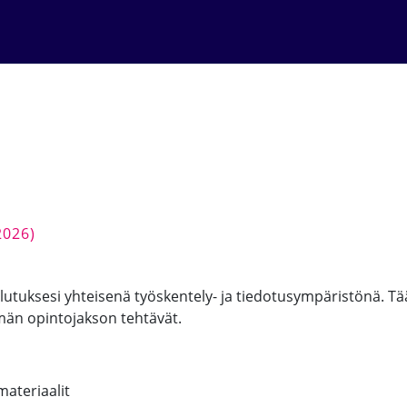
2026)
tuksesi yhteisenä työskentely- ja tiedotusympäristönä. Tääl
ämän opintojakson tehtävät.
materiaalit