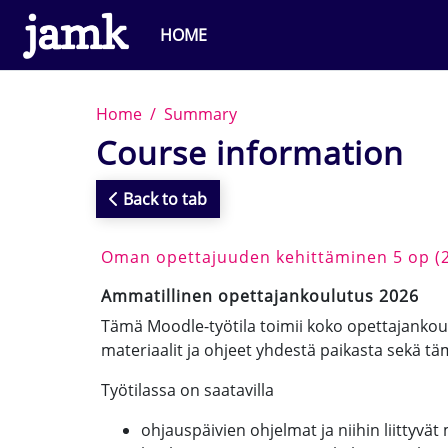
Skip to main content
HOME
Home
Summary
Course information
Back to tab
Oman opettajuuden kehittäminen 5 op (
Ammatillinen opettajankoulutus 2026
Tämä Moodle-työtila toimii koko opettajankoulu
materiaalit ja ohjeet yhdestä paikasta sekä t
Työtilassa on saatavilla
ohjauspäivien ohjelmat ja niihin liittyvät 