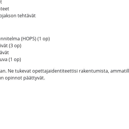
t
nteet
ojakson tehtävät
nnitelma (HOPS) (1 op)
vät (3 op)
tävät
va (1 op)
jan. Ne tukevat opettajaidentiteettisi rakentumista, ammati
un opinnot päättyvät.