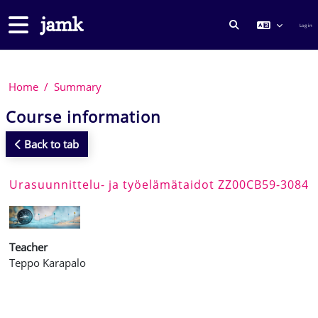
Skip to main content
Side panel
Log in
TOGGLE SEARCH
Home
Summary
Course information
Back to tab
Urasuunnittelu- ja työelämätaidot ZZ00CB59-3084
Teacher
Teppo Karapalo