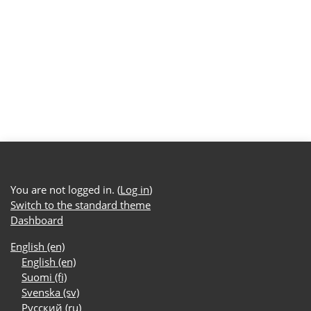
You are not logged in. (
Log in
)
Switch to the standard theme
Dashboard
English ‎(en)‎
English ‎(en)‎
Suomi ‎(fi)‎
Svenska ‎(sv)‎
Русский ‎(ru)‎