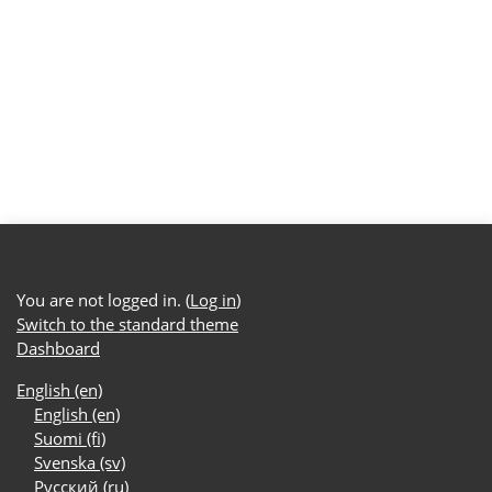
You are not logged in. (
Log in
)
Switch to the standard theme
Dashboard
English ‎(en)‎
English ‎(en)‎
Suomi ‎(fi)‎
Svenska ‎(sv)‎
Русский ‎(ru)‎