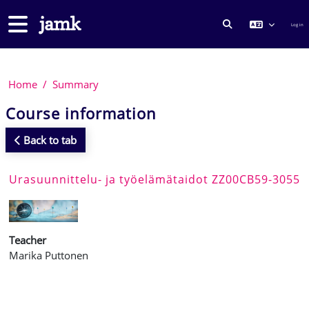
Skip to main content
Side panel
Log in
TOGGLE SEARCH
Home
Summary
Course information
Back to tab
Urasuunnittelu- ja työelämätaidot ZZ00CB59-3055
Teacher
Marika Puttonen