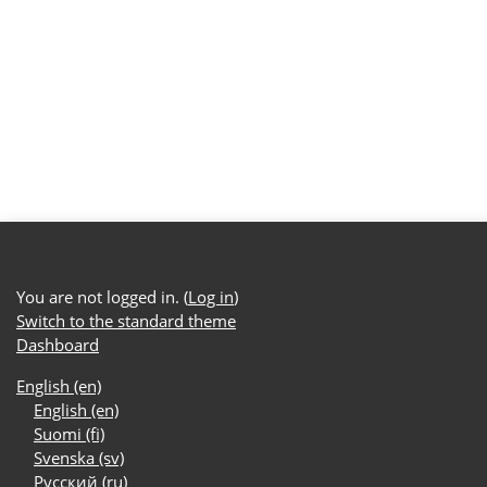
You are not logged in. (
Log in
)
Switch to the standard theme
Dashboard
English ‎(en)‎
English ‎(en)‎
Suomi ‎(fi)‎
Svenska ‎(sv)‎
Русский ‎(ru)‎