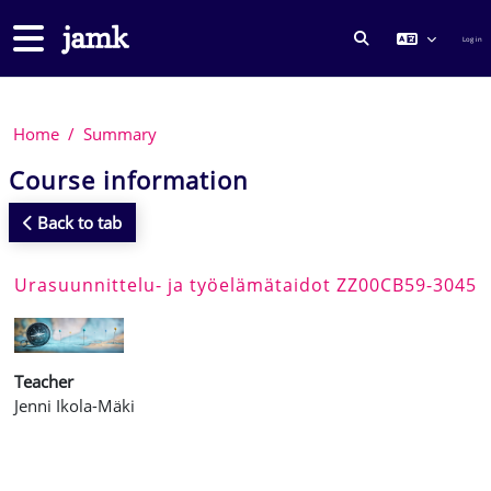
Skip to main content
Side panel
Log in
TOGGLE SEARCH
Home
Summary
Course information
Back to tab
Urasuunnittelu- ja työelämätaidot ZZ00CB59-3045
Teacher
Jenni Ikola-Mäki