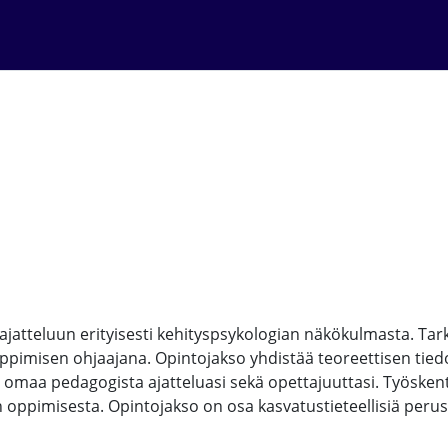
 ajatteluun erityisesti kehityspsykologian näkökulmasta. Tar
ppimisen ohjaajana. Opintojakso yhdistää teoreettisen tiedo
t omaa pedagogista ajatteluasi sekä opettajuuttasi. Työskent
 oppimisesta. Opintojakso on osa kasvatustieteellisiä perus