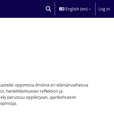
English ‎(en)‎
Log in
TOGGLE SEARCH INPUT
kastelet oppimista ilmiönä eri elämänvaiheissa
n, henkilökohtaisen reflektion ja
ely perustuu oppikirjaan, ajankohtaisiin
opintoja.