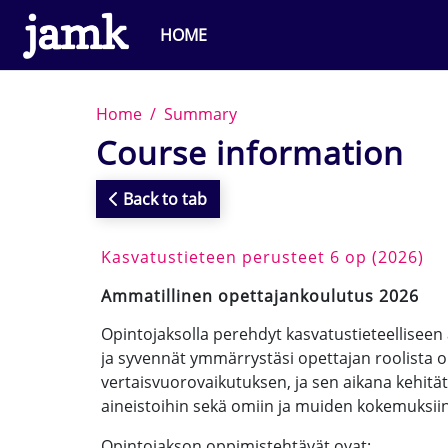
Skip to main content
HOME
Home
Summary
Course information
Back to tab
Kasvatustieteen perusteet 6 op (2026)
Ammatillinen opettajankoulutus 2026
Opintojaksolla perehdyt kasvatustieteelliseen
ja syvennät ymmärrystäsi opettajan roolista o
vertaisvuorovaikutuksen, ja sen aikana kehitä
aineistoihin sekä omiin ja muiden kokemuksiin
Opintojakson oppimistehtävät ovat: