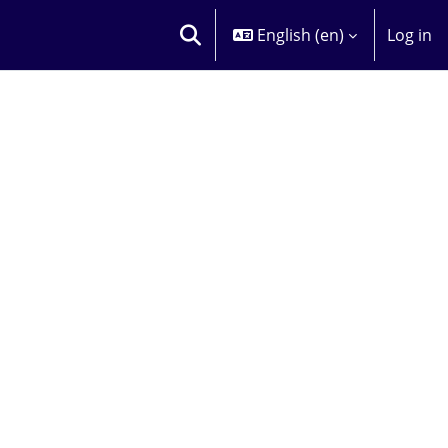
English ‎(en)‎
Log in
TOGGLE SEARCH INPUT