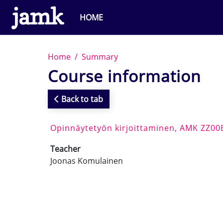
Skip to main content
HOME
Home
Summary
Course information
Back to tab
Opinnäytetyön kirjoittaminen, AMK ZZ00
Teacher
Joonas Komulainen