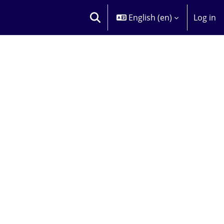
English ‎(en)‎
Log in
TOGGLE SEARCH INPUT