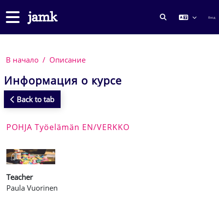
Перейти к основному содержанию
Боковая панель
Вход
ИЗМЕНИТЬ ДА
В начало
Описание
Информация о курсе
Back to tab
POHJA Työelämän EN/VERKKO
Teacher
Paula Vuorinen