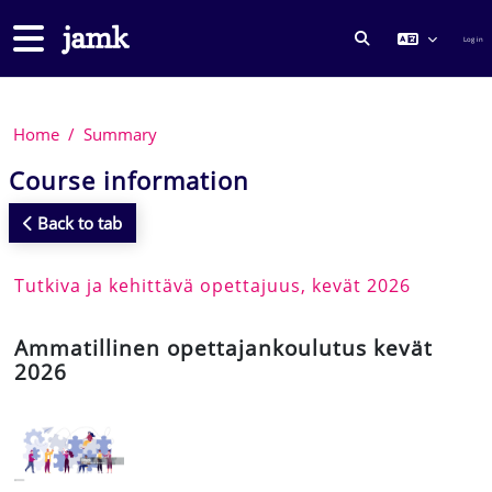
Skip to main content
Side panel
Log in
TOGGLE SEARCH
Home
Summary
Course information
Back to tab
Tutkiva ja kehittävä opettajuus, kevät 2026
Ammatillinen opettajankoulutus kevät
2026