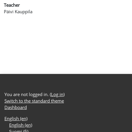
Teacher
Päivi Kauppila
You are not logged in. (
Log in
)
Switch to the standard theme
Dashboard
English ‎(en)‎
English ‎(en)‎
Suomi ‎(fi)‎