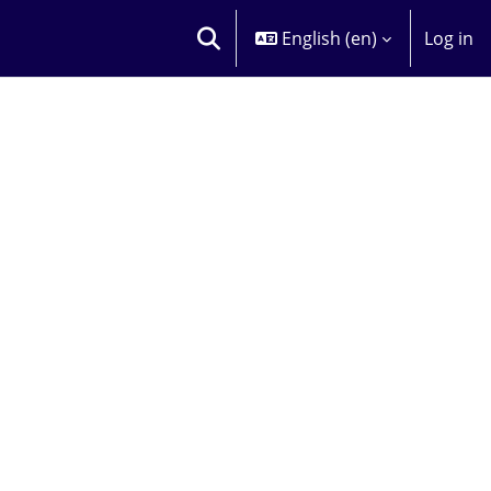
English ‎(en)‎
Log in
TOGGLE SEARCH INPUT