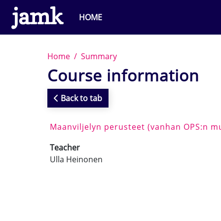
Skip to main content
HOME
Home
Summary
Course information
Back to tab
Maanviljelyn perusteet (vanhan OPS:n m
Teacher
Ulla Heinonen