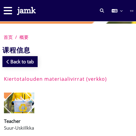
跳到主要内容
停靠面板
登录
切换搜索输入
首页
概要
课程信息
Back to tab
Kiertotalouden materiaalivirrat (verkko)
Teacher
Suur-UskiIlkka