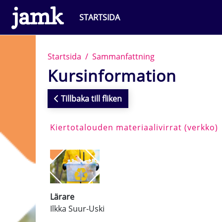
Gå direkt till huvudinnehåll
STARTSIDA
Startsida
Sammanfattning
Kursinformation
Tillbaka till fliken
Kiertotalouden materiaalivirrat (verkko)
Lärare
Ilkka Suur-Uski