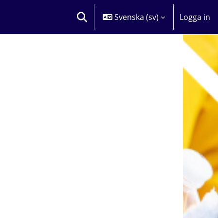
Svenska ‎(sv)‎
Logga in
VÄXLA SÖKINMATNING