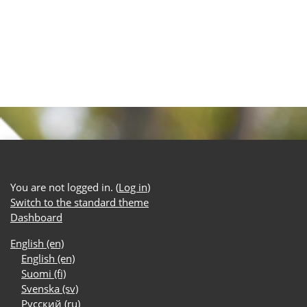
You are not logged in. (
Log in
)
Switch to the standard theme
Dashboard
English ‎(en)‎
English ‎(en)‎
Suomi ‎(fi)‎
Svenska ‎(sv)‎
Русский ‎(ru)‎