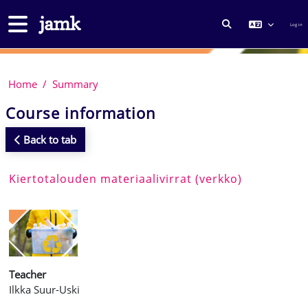
Skip to main content
Side panel
Log in
TOGGLE SEARCH
Home
Summary
Course information
Back to tab
Kiertotalouden materiaalivirrat (verkko)
Teacher
Ilkka Suur-Uski