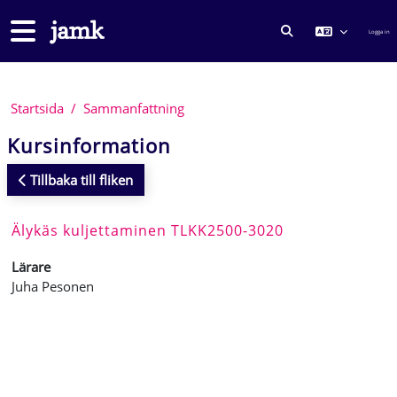
Gå direkt till huvudinnehåll
Sidopanel
Logga in
VÄXLA SÖKINMA
Startsida
Sammanfattning
Kursinformation
Tillbaka till fliken
Älykäs kuljettaminen TLKK2500-3020
Lärare
Juha Pesonen