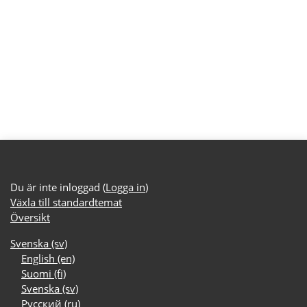
Du är inte inloggad (
Logga in
)
Växla till standardtemat
Översikt
Svenska ‎(sv)‎
English ‎(en)‎
Suomi ‎(fi)‎
Svenska ‎(sv)‎
Русский ‎(ru)‎