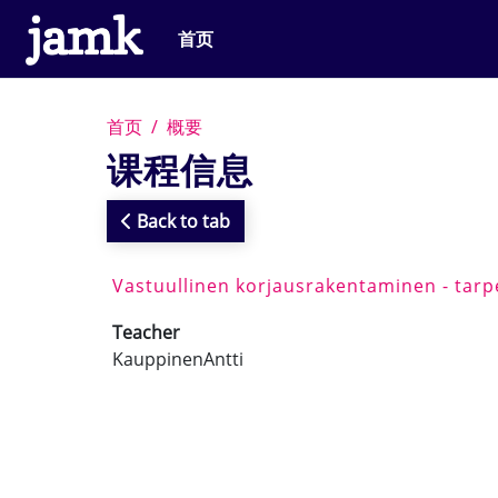
跳到主要内容
首页
首页
概要
课程信息
Back to tab
Vastuullinen korjausrakentaminen - tarpe
Teacher
KauppinenAntti