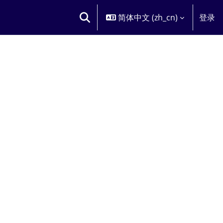
简体中文 ‎(zh_cn)‎
登录
切换搜索输入