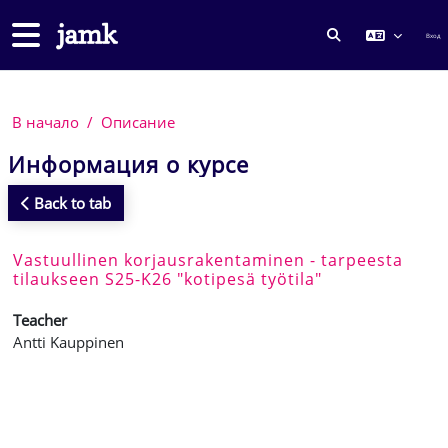
Перейти к основному содержанию
Боковая панель
Вход
ИЗМЕНИТЬ ДА
В начало
Описание
Информация о курсе
Back to tab
Vastuullinen korjausrakentaminen - tarpeesta
tilaukseen S25-K26 "kotipesä työtila"
Teacher
Antti Kauppinen